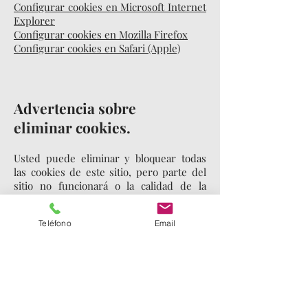
Configurar cookies en Microsoft Internet
Explorer
Configurar cookies en Mozilla Firefox
Configurar cookies en Safari (Apple)
Advertencia sobre
eliminar cookies.
Usted puede eliminar y bloquear todas
las cookies de este sitio, pero parte del
sitio no funcionará o la calidad de la
página web puede verse afectada.
Si tiene cualquier duda acerca de nuestra
Teléfono
Email
política de cookies, puede contactar con
esta página web a través de nuestros
canales de Contacto.