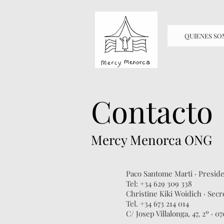
QUIENES S
Contacto
Mercy Menorca ONG
Paco Santome Marti · Presi
Tel:
+34 629 309 338
Christine Kiki Woidich · Sec
Tel. +34 673 214 014
C/ Josep Villalonga, 47, 2º · 