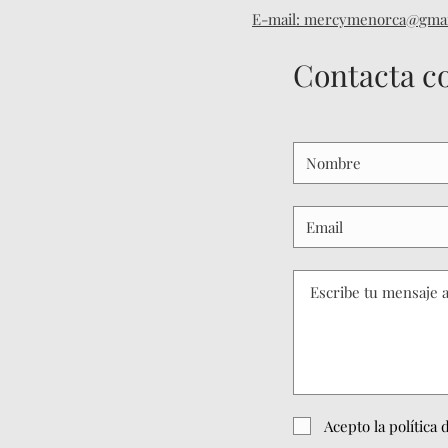
E-mail: mercymenorca@gmai
Contacta co
Acepto la política 