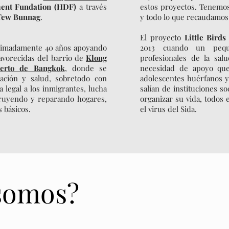
nt Fundation (HDF)
a través
estos proyectos. Tenemo
Tew Bunnag
.
y todo lo que recaudamos 
El proyecto
Little Birds
ximadamente 40 años apoyando
2013 cuando un pequ
avorecidas del barrio de
Klong
profesionales de la sal
erto de Bangkok
, donde se
necesidad de apoyo qu
ación y salud, sobretodo con
adolescentes huérfanos y
a legal a los inmigrantes, lucha
salían de instituciones s
truyendo y reparando hogares,
organizar su vida, todos 
 básicos.
el virus del Sida.
somos?