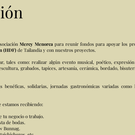
ión
asociación
Mercy Menorca
para reunir fondos para apoyar los p
n (HDF)
de Tailandia y con nuestros proyectos.
r, tales como: realizar algún evento musical, poético, expresión
escultura, grabados, tapices, artesanía, cerámica, bordado, bisute
benéficas, solidarias, jornadas gastronómicas variadas como la
e estamos recibiendo:
 tu negocio o trabajo.
sta de bodas.
ew Bunnag.
aichicheros, etc.